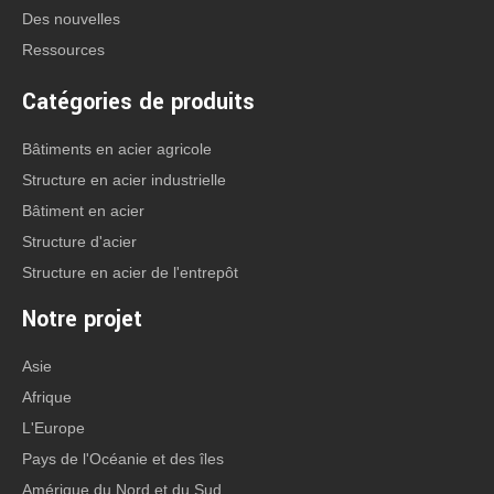
Des nouvelles
Ressources
Contact: Mme Anna Lu
Catégories de produits
Office Tel: +86-532-8830 6188
Mobile / Wechat / WhatsApp:
Bâtiments en acier agricole
+86-158 5320 9069
Structure en acier industrielle
+86-178 0625 1013
Bâtiment en acier
E-mail:
trodasteel@qdxgz.cn
Structure d'acier
Structure en acier de l'entrepôt
Skype: qd_anna
Adresse: No. 268, Sancheng Road, Pingdu,
Notre projet
Qingdao, Shandong, Chine
Asie
Afrique
L'Europe
Pays de l'Océanie et des îles
Amérique du Nord et du Sud