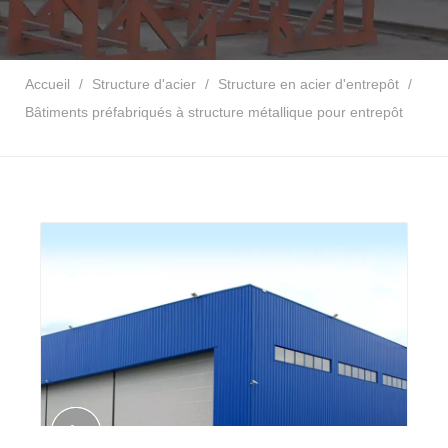
Accueil
/
Structure d'acier
/
Structure en acier d'entrepôt
/
Bâtiments préfabriqués à structure métallique pour entrepôt