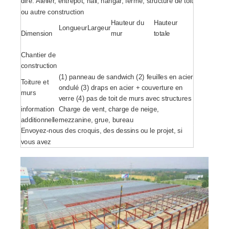
dire: Atelier, entrepôt, hall, hangar, ferme, structure de toit
ou autre construction
Hauteur du
Hauteur
Longueur
Largeur
Dimension
mur
totale
Chantier de
construction
(1) panneau de sandwich (2) feuilles en acier
Toiture et
ondulé (3) draps en acier + couverture en
murs
verre (4) pas de toit de murs avec structures
information
Charge de vent, charge de neige,
additionnelle
mezzanine, grue, bureau
Envoyez-nous des croquis, des dessins ou le projet, si
vous avez