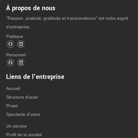
À propos de nous
CATÉGORIE DE PRODUIT
"Passion, praticité, gratitude et transcendance" est notre esprit
d'entreprise.
Publique
Contact: Mme Anna Lu
Personnel
Office Tel: +86-532-8830 6188
Mobile / Wechat / WhatsApp:
Liens de l'entreprise
+86-158 5320 9069
Accueil
+86-178 0625 1013
Structure d'acier
E-mail:
trodasteel@qdxgz.cn
Projet
Skype: qd_anna
Spectacle d'usine
Adresse: No. 268, Sancheng Road, Pingdu,
Un service
Qingdao, Shandong, Chine
Profil de la société