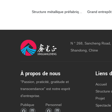
Structure métallique préfabriquée certifiée SGS pour entrepôt et atelier
N ° 268, Sancheng Road, 
Shandong, Chine
À propos de nous
Liens d
"Passion, praticité, gratitude et
Accueil
transcendance" est notre esprit
Structure 
d'entreprise.
Projet
Publique
Personnel
Spectacle 