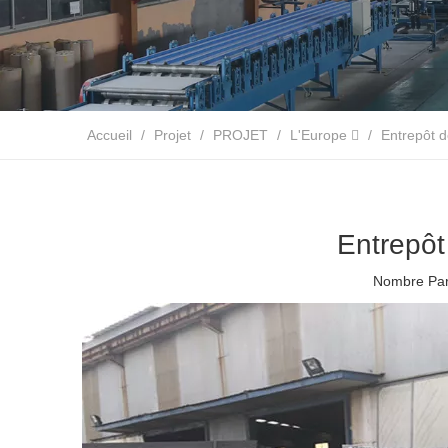
Accueil
/
Projet
/
PROJET
/
L'Europe 
/
Entrepôt d
Entrepôt
Nombre Par