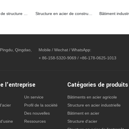
Grand entrepôt de structure en acier préfabriqué
Structure en acier de construction principale pour l'atelier préfabriché
Pingdu, Qingdao,
Mobile / Wechat / WhatsApp:
+ 86-158-5320-9069 / +86-178-0625-1013
e l'entreprise
Catégories de produits
Un service
Bâtiments en acier agricole
d'acier
Profil de la société
Structure en acier industrielle
Des nouvelles
Bâtiment en acier
d'usine
Ressources
Structure d'acier