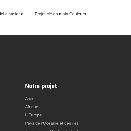
Bâtiment industriel d'atelier de structure métallique
Projet clé en main Couleurs métalliques populaires Atelier de structure en acier
Notre projet
Asie
Afrique
L'Europe
Pays de l'Océanie et des îles