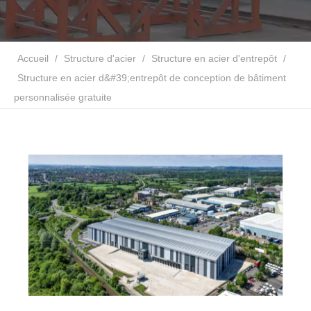
Accueil
/
Structure d'acier
/
Structure en acier d'entrepôt
/
Structure en acier d&#39;entrepôt de conception de bâtiment
personnalisée gratuite