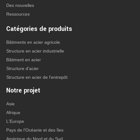
Des nouvelles
Ressources
Catégories de produits
sur:
Bâtiments en acier agricole
Structure en acier industrielle
Bâtiment en acier
En vertu d'un:
Structure d'acier
Structure en acier de l'entrepôt
Notre projet
CATÉGORIE DE PRODUIT
Asie
Afrique
L'Europe
Contact: Mme Anna Lu
Pays de l'Océanie et des îles
Office Tel: +86-532-8830 6188
Amérique du Nord et du Sud