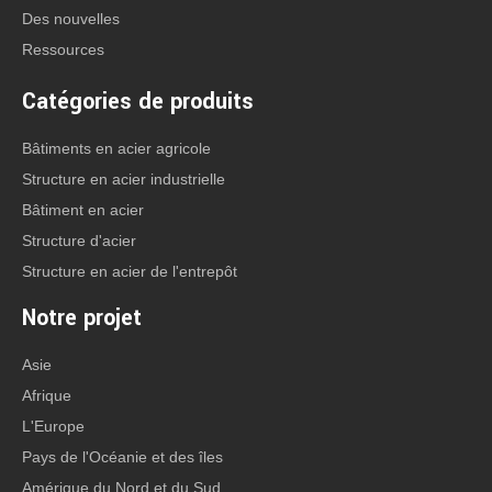
CATÉGORIE DE PRODUIT
Des nouvelles
Ressources
Catégories de produits
Contact: Mme Anna Lu
Bâtiments en acier agricole
Office Tel: +86-532-8830 6188
Structure en acier industrielle
Mobile / Wechat / WhatsApp:
Bâtiment en acier
+86-158 5320 9069
Structure d'acier
+86-178 0625 1013
Structure en acier de l'entrepôt
E-mail:
trodasteel@qdxgz.cn
Notre projet
Skype: qd_anna
Asie
Adresse: No. 268, Sancheng Road, Pingdu,
Afrique
Qingdao, Shandong, Chine
L'Europe
Pays de l'Océanie et des îles
Amérique du Nord et du Sud