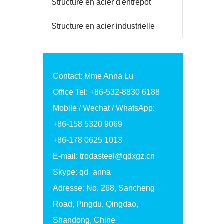
Structure en acier d'entrepôt
Structure en acier industrielle
Contact: Mme Anna Lu
Office Tel: +86-532-8830 6188
Mobile / Wechat / WhatsApp:
+86-158 5320 9069
+86-178 0625 1013
E-mail:
trodasteel@qdxgz.cn
Skype: qd_anna
Adresse: No. 268, Sancheng
Road, Pingdu, Qingdao,
Shandong, Chine