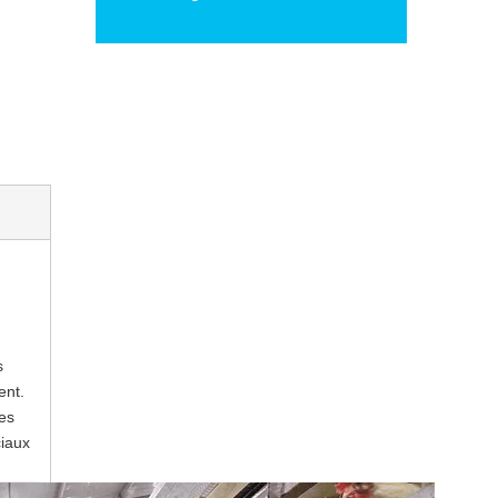
s
ent.
des
ciaux