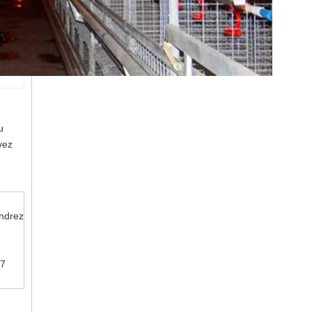
u
vez
endrez
 7