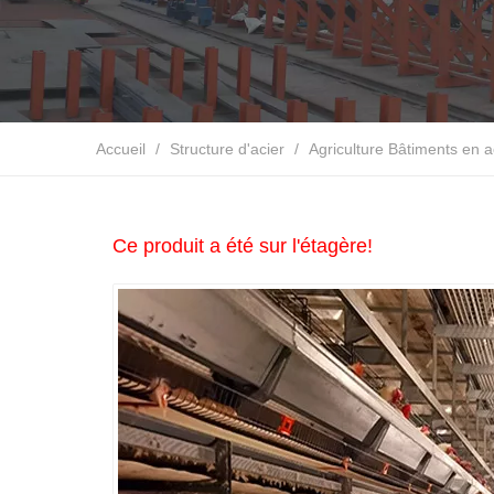
Accueil
/
Structure d'acier
/
Agriculture Bâtiments en a
Ce produit a été sur l'étagère!