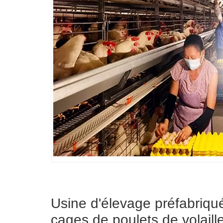
Usine d'élevage préfabriqu
cages de poulets de volaill